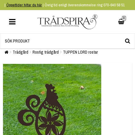
|
Öppettider hittar du här
| Övrig tid enligt överenskommelse ring 070-640 58 51
0
Trädgård
Rostig trädgård
TUPPEN LORD rostar