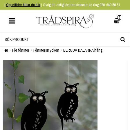
|
Öppettider hittar du här
| Övrig tid enligt överenskommelse ring 070-640 58 51
0
För fönster
Fönstersmycken
BERGUV DALARNA häng