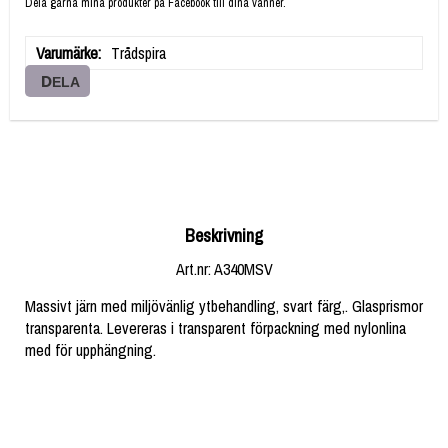
Dela gärna mina produkter på Facebook till dina vänner.
Varumärke
Trådspira
DELA
Beskrivning
Art.nr: A340MSV
Massivt järn med miljövänlig ytbehandling, svart färg,. Glasprismor 
transparenta. Levereras i transparent förpackning med nylonlina 
med för upphängning.